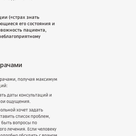
ции («страх знать
ающиеся его состояния и
ревожность пациента,
 неблагоприятному
врачами
врачами, получая максимум
ций:
ать даты консультаций и
свои ощущения.
ольной хочет задать
ставить список проблем,
т быть вопросы по
о лечения. Если человеку
подробно обсудить с врачом