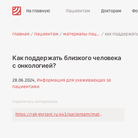
На главную
Пациентам
Докторам
Фо
главная
пациентам
материалы пациентам
как поддержать
Как поддержать близкого человека
с онкологией?
28.06.2024,
Информация для ухаживающих за
пациентами
Поделитесь материалом
https://rak-gortani.ru:443/pacientam/materialy/kak-podderzhat-blizkogo-cheloveka-s-onkologiey/