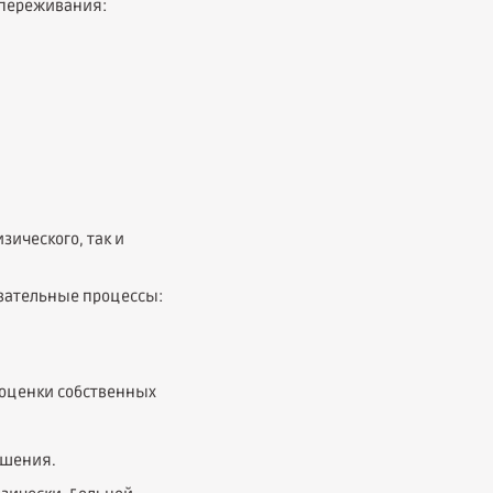
 переживания:
ического, так и
авательные процессы:
оценки собственных
ешения.