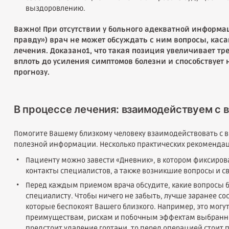
выздоровлению.
Важно! При отсутствии у больного адекватной информа
правду») врач не может обсуждать с ним вопросы, кас
лечения. Доказано
1
, что такая позиция увеличивает т
вплоть до усиления симптомов болезни и способствует
прогнозу.
В процессе лечения: взаимодействуем с 
Помогите Вашему близкому человеку взаимодействовать с 
полезной информации. Несколько практических рекоменда
Пациенту можно завести «Дневник», в котором фиксиров
контакты специалистов, а также возникшие вопросы и 
Перед каждым приемом врача обсудите, какие вопросы б
специалисту. Чтобы ничего не забыть, лучше заранее со
которые беспокоят Вашего близкого. Например, это могу
преимуществам, рискам и побочным эффектам выбранног
предстоит удаление гортани, то перед операцией стоит 