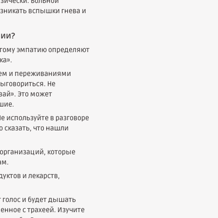
изически. Больной
возникать вспышки гнева и
ции?
угому эмпатию определяют
ка».
ием и переживаниями
выговориться. Не
ай». Это может
шие.
е используйте в разговоре
о сказать, что нашли
 организаций, которые
ам.
уктов и лекарств,
 голос и будет дышать
енное с трахеей. Изучите