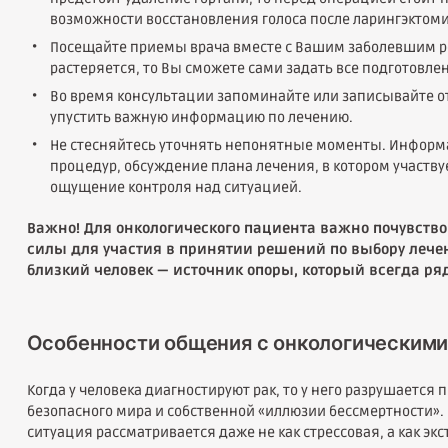
возможности восстановления голоса после ларингэктоми
Посещайте приемы врача вместе с Вашим заболевшим р
растеряется, то Вы сможете сами задать все подготовле
Во время консультации запоминайте или записывайте от
упустить важную информацию по лечению.
Не стесняйтесь уточнять непонятные моменты. Информ
процедур, обсуждение плана лечения, в котором участву
ощущение контроля над ситуацией.
Важно! Для онкологического пациента важно почувствова
силы для участия в принятии решений по выбору лечен
близкий человек — источник опоры, который всегда ря
Особенности общения с онкологическим
Когда у человека диагностируют рак, то у него разрушается
безопасного мира и собственной «иллюзии бессмертности». 
ситуация рассматривается даже не как стрессовая, а как эк