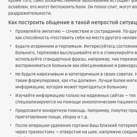
Кроме того, само злокачественное заболевание истощает ф
ослаблен, его могут беспокоить боли. Он плохо спит, могут 
раздражительности.
Как построить общение в такой непростой ситуа
Проявляйте эмпатию — сочувствие и сострадание. По-др
как способность «поставить себя на место другого челове
Будьте искренним и терпимым. Интересуйтесь состоян
больного, терпеливо выслушивайте его и стимулируйте 
используйте стандартные фразы, например, «не пережив
восприниматься больным как обесценивание и равноду
Не будьте навязчивым и категоричным в своих советах. Н
такие формулировки, как «ты должен». Лучше более мягк
информацию, которая может пригодиться больному.
Изучайте информацию только на надежных сайтах — тех
специализируются на помощи онкологическим пациент
Предложите конкретную помощь. Например, покупку прод
приготовление пищи, уборку и т.д.
После операции удаления гортани Ваш близкий потеряет
через трахеостому — отверстие на шее, напрямую соедин