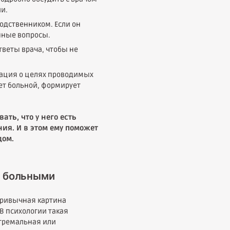
и.
одственником. Если он
нные вопросы.
веты врача, чтобы не
ация о целях проводимых
ет больной, формирует
ть, что у него есть
ия. И в этом ему поможет
дом.
и больными
 привычная картина
В психологии такая
стремальная или