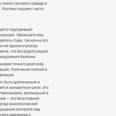
 смело смотреть правде в
ь. Поэтому пациент часто
орого подозревают
 волнует. Объясните ему,
лять страх, так как на это
он не одинок и всегда
жите, что Вы будете рядом
реодоления болезни.
новки точного диагноза.
уацию. Получение полной и
 дальше.
жет быть длительным и
тся конкретные цели. Это
ственниками, реализация в
ком — это безусловная
Когда онкологический
ощущение контроля над
ачать движение к