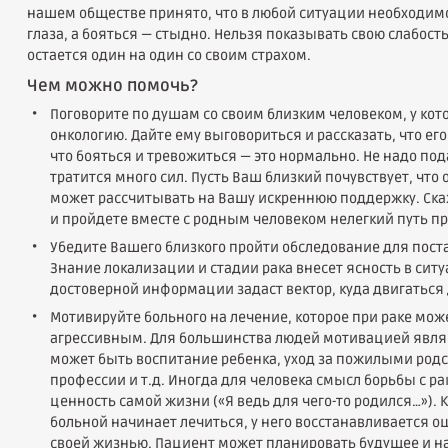
нашем обществе принято, что в любой ситуации необходимо
глаза, а бояться — стыдно. Нельзя показывать свою слабост
остается один на один со своим страхом.
Чем можно помочь?
Поговорите по душам со своим близким человеком, у кот
онкологию. Дайте ему выговориться и рассказать, что его
что бояться и тревожиться — это нормально. Не надо подав
тратится много сил. Пусть Ваш близкий почувствует, что 
может рассчитывать на Вашу искреннюю поддержку. Ска
и пройдете вместе с родным человеком нелегкий путь п
Убедите Вашего близкого пройти обследование для поста
Знание локализации и стадии рака внесет ясность в сит
достоверной информации задаст вектор, куда двигаться
Мотивируйте больного на лечение, которое при раке мо
агрессивным. Для большинства людей мотивацией являю
может быть воспитание ребенка, уход за пожилыми род
профессии и т.д. Иногда для человека смысл борьбы с ра
ценность самой жизни («Я ведь для чего-то родился…»). 
больной начинает лечиться, у него восстанавливается 
своей жизнью. Пациент может планировать будущее и н