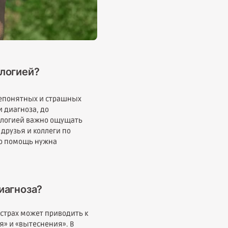
ологией?
непонятных и страшных
и диагноза, до
кологией важно ощущать
 друзья и коллеги по
но помощь нужна
иагноза?
 страх может приводить к
я» и «вытеснения». В