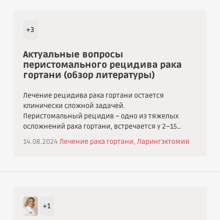
+3
Актуальные вопросы
перистомального рецидива рака
гортани (обзор литературы)
Лечение рецидива рака гортани остается
клинически сложной задачей.
Перистомальный рецидив – одно из тяжелых
осложнений рака гортани, встречается у 2–15
% пациентов после ларингэктомии, имеет
14.08.2024
Лечение рака гортани,
Ларингэктомия
неблагоприятный прогноз: 2-летняя
выживаемость составляет 45 % у пациентов с I
и II стадиями рецидива (по G.A. Sisson) и 9,0 % у
пациентов с III и IV стадиями. Развитие
стомального рецидива происходит в течение
2 лет после оперативного вмешательства. На
+1
его развитие влияют такие главные факторы,
как расположение опухоли в подскладочном