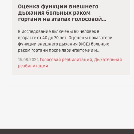
глотки до уровня голосового протеза, глотку
Оценка функции внешнего
ушивают. В качестве стента в дефект глотки
дыхания больных раком
вводить можно, например, палец хирурга.
гортани на этапах голосовой
Использование данного изобретения
реабилитации
позволит достигнуть свободного
В исследование включены 60 человек в
голосообразования за счет рассечения мышц
возрасте от 40 до 70 лет. Оценены показатели
нижнего сжимателя глотки, предупредить
функции внешнего дыхания (ФВД) больных
возникновение глоточных свищей. 1 з.п. ф-лы,
раком гортани после ларингэктомии и
1 ил.
органосохраняющих операций на этапах
15.08.2024
Голосовая реабилитация,
Дыхательная
восстановления голосовой функции в
реабилитация
сравнении со здоровыми лицами.