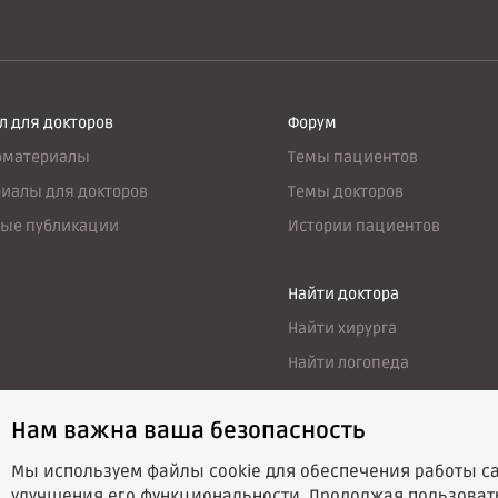
л для докторов
Форум
оматериалы
Темы пациентов
иалы для докторов
Темы докторов
ые публикации
Истории пациентов
Найти доктора
Найти хирурга
Найти логопеда
Нам важна ваша безопасность
Мы используем файлы cookie для обеспечения работы са
ят исключительно информационный характер. Для постановки д
улучшения его функциональности. Продолжая пользоват