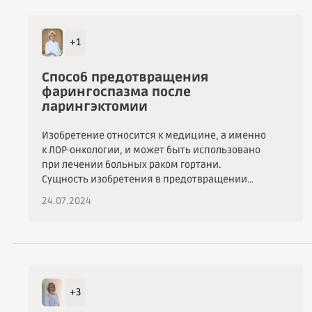
+1
Способ предотвращения
фарингоспазма после
ларингэктомии
Изобретение относится к медицине, а именно
к ЛОР-онкологии, и может быть использовано
при лечении больных раком гортани.
Сущность изобретения в предотвращении
фарингоспазма после ларингэктомии,
24.07.2024
заключающийся в удалении гортани и
выполнении миотомии. При этом после
удаления гортани формируют трахеостому и
устанавливают голосовой протез, затем через
дефект глотки в пищевод до уровня
голосового протеза вводят стент, на котором
+3
рассекают нижний констриктор по передней
стенке до подслизистого слоя от края дефекта