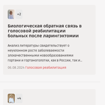
+2
Биологическая обратная связь в
голосовой реабилитации
больных после ларингэктомии
Анализ литературы свидетельствует о
неуклонном росте заболеваемости
злокачественными новообразованиями
гортани и гортаноголотки, как в России, так и
за рубежом. Несмотря на доступность
06.08.2024
Голосовая реабилитация
визуального осмотра гортани (непрямая
ларингоскопия) более 70% пациентов при
поступлении на специализированное лечение
имеет местно-распространенный опухолевый
процесс, то есть III или IV стадию заболевания.
Таким пациентам показано комбинированное
+4
лечение, с хирургической операцией в объеме
ларингэктомии [1,2,3].