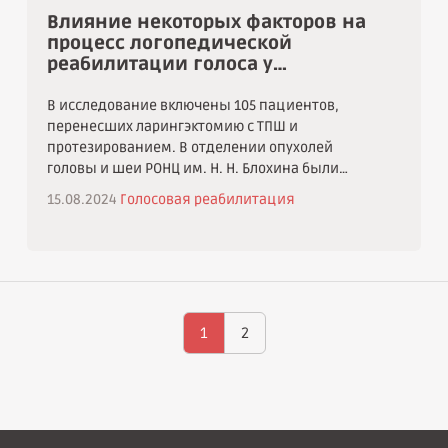
отделе гортани, размер первичной опухоли,
Влияние некоторых факторов на
наличие регионарных метастазов,
процесс логопедической
наложенная до ларингэктомии трахеостома,
реабилитации голоса у
подслизистое распространение опухоли на
пациентов с голосовыми
трахею. Это необходимо учитывать при
протезами после ларингэктомии
В исследование включены 105 пациентов,
назначении адъювантной терапии и выборе
с трахеопищеводным
перенесших ларингэктомию с ТПШ и
лечения у первичных пациентов с учетом
шунтированием
протезированием. В отделении опухолей
патогенетических механизмов развития
головы и шеи РОНЦ им. Н. Н. Блохина были
стомального рецидива.
обследованы 76 (72 %) человек, в других
15.08.2024
Голосовая реабилитация
клиниках г. Москвы – 29 (28 %).
1
2