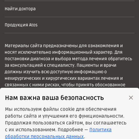
Найти доктора
Продукция Atos
Материалы сайта предназначены для ознакомления и
носят исключительно информационный характер. Для
постановки диагноза и выбора метода лечения обратитесь
за консультацией к специалисту. Пациенты и врачи
должны изучить всю доступную информацию о
нехирургических и хирургических вариантах лечения и
связанных с ними рисках, чтобы принять обоснованное
решение.
×
Нам важна ваша безопасность
Мы используем файлы cookie для обеспечения
работы сайта и улучшения его функциональности.
Продолжая пользоваться сайтом, вы соглашаетесь
© 2024 / М.П.А медицинские партнеры
с их использованием. Подробнее —
Политика
info@rak-gortani.ru
обработки персональных данных
.