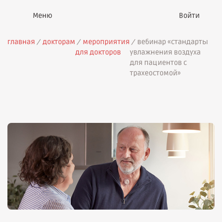
Войти
главная
докторам
мероприятия
вебинар «стандарты
для докторов
увлажнения воздуха
для пациентов с
трахеостомой»