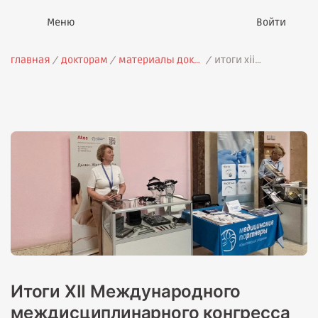
Войти
главная
докторам
материалы докторам
итоги xii
международного
междисциплинарного
конгресса по
заболеваниям
органов головы и
шеи
Итоги XII Международного
междисциплинарного конгресса