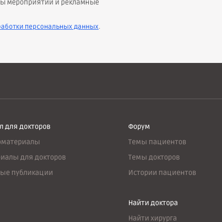
онсы мероприятий и рекламные
работки персональных данных
.
л для докторов
Форум
оматериалы
Темы пациентов
иалы для докторов
Темы докторов
ые публикации
Истории пациентов
Найти доктора
Найти хирурга