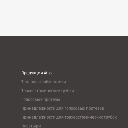
Продукция Atos
Тепловлагообменники
Трахеостомические трубки
Голосовые протезы
Принадлежности для голосовых протезов
Принадлежности для трахеостомических трубок
Пластыри