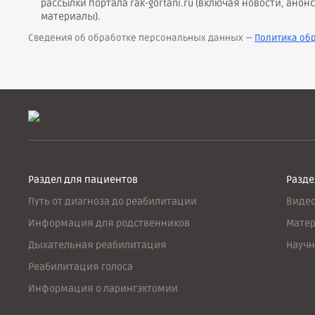
рассылки портала rak-gortani.ru (включая новости, ан
материалы).
Сведения об обработке персональных данных —
Политика об
Раздел для пациентов
Разде
Путь от диагноза до реабилитации
Виде
Информация для родственников
Матер
Дыхательная реабилитация
Научн
Реабилитация голоса
Информация о ларингэктомии